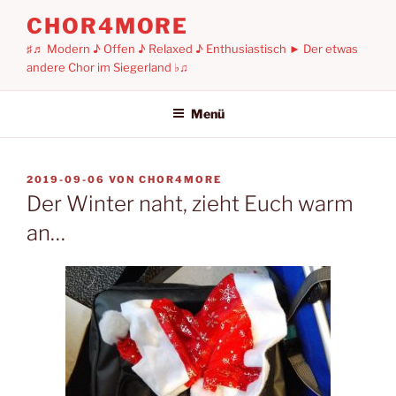
Zum
CHOR4MORE
Inhalt
♯♬ Modern ♪ Offen ♪ Relaxed ♪ Enthusiastisch ► Der etwas
springen
andere Chor im Siegerland ♭♫
Menü
VERÖFFENTLICHT
2019-09-06
VON
CHOR4MORE
AM
Der Winter naht, zieht Euch warm
an…