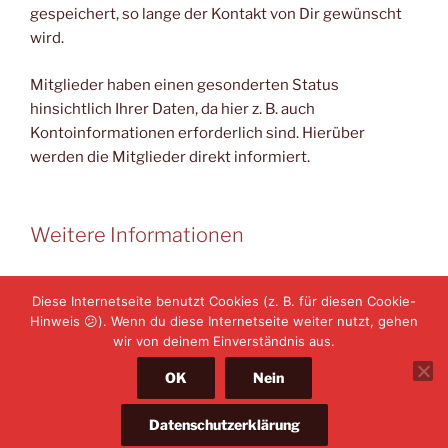
gespeichert, so lange der Kontakt von Dir gewünscht
wird.
Mitglieder haben einen gesonderten Status
hinsichtlich Ihrer Daten, da hier z. B. auch
Kontoinformationen erforderlich sind. Hierüber
werden die Mitglieder direkt informiert.
Weitere Informationen
Zur Zeit keine…
Diese Internetseite benutzt Cookies (z. B. für diesen Cookie-
Hinweis 😕). Wenn du diese Internetseite weiter nutzt, gehen
wir von deinem Einverständnis aus.
OK
Nein
Datenschutzerklärung
Mit Stolz präsentiert von
WordPress
Datenschutzerklärung