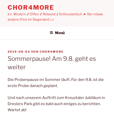
Zum
CHOR4MORE
Inhalt
♯♬ Modern ♪ Offen ♪ Relaxed ♪ Enthusiastisch ► Der etwas
springen
andere Chor im Siegerland ♭♫
Menü
VERÖFFENTLICHT
2019-08-03
VON
CHOR4MORE
AM
Sommerpause! Am 9.8. geht es
weiter
Die Probenpause im Sommer läuft. Für den 9.8. ist die
erste Probe danach geplant.
Und nach unserem Auftritt zum Kreuztaler Jubiläum in
Dreslers Park gibt es bald auch einiges zu berichten.
Wartet ab!