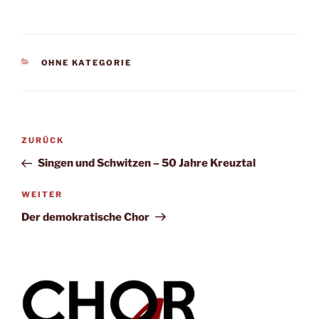
KATEGORIEN
OHNE KATEGORIE
Beitragsnavigation
Vorheriger
ZURÜCK
Beitrag
Singen und Schwitzen – 50 Jahre Kreuztal
Nächster
WEITER
Beitrag
Der demokratische Chor